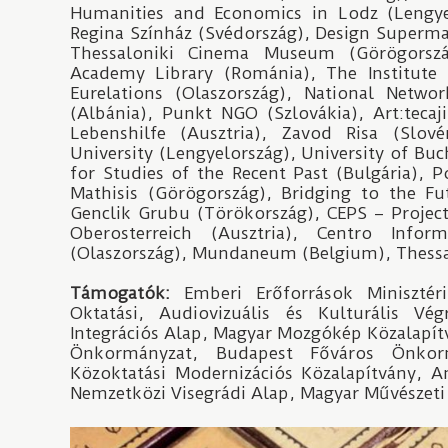
Humanities and Economics in Lodz (Lengyel
Regina Színház (Svédország), Design Superma
Thessaloniki Cinema Museum (Görögország
Academy Library (Románia), The Institute 
Eurelations (Olaszország), National Net
(Albánia), Punkt NGO (Szlovákia), Art:teca
Lebenshilfe (Ausztria), Zavod Risa (Slové
University (Lengyelország), University of Bu
for Studies of the Recent Past (Bulgária), P
Mathisis (Görögország), Bridging to the Fu
Genclik Grubu (Törökország), CEPS – Project
Oberosterreich (Ausztria), Centro Info
(Olaszország), Mundaneum (Belgium), Thessal
Támogatók:
Emberi Erőforrások Minisztéri
Oktatási, Audiovizuális és Kulturális Vé
Integrációs Alap, Magyar Mozgókép Közalapít
Önkormányzat, Budapest Főváros Önkormá
Közoktatási Modernizációs Közalapítvány, 
Nemzetközi Visegrádi Alap, Magyar Művészet