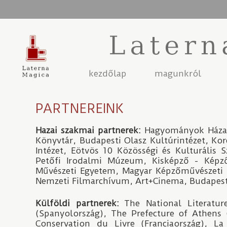
Jump to navigation
kezdőlap
magunkról
PARTNEREINK
Hazai szakmai partnerek:
Hagyományok Háza, 
Könyvtár, Budapesti Olasz Kultúrintézet, Kor
Intézet, Eötvös 10 Közösségi és Kulturális
Petőfi Irodalmi Múzeum, Kisképző - Képző
Művészeti Egyetem, Magyar Képzőművészeti
Nemzeti Filmarchívum, Art+Cinema, Budapest
Külföldi partnerek:
The National Literatu
(Spanyolország), The Prefecture of Athens 
Conservation du Livre (Franciaország), L